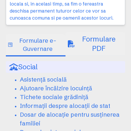
locala si, in acelasi timp, sa fim o fereastra
deschisa permanent tuturor celor ce vor sa
cunoasca comuna si pe oamenii acestor locuri.
Formulare
Formulare e-
PDF
Guvernare
Social
Asistență socială
Ajutoare încălzire locuință
Tichete sociale grădiniță
Informații despre alocații de stat
Dosar de alocație pentru susținerea
familiei