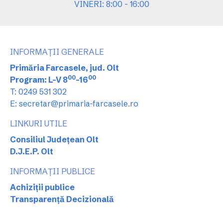
VINERI: 8:00 - 16:00
INFORMAȚII GENERALE
Primăria Farcasele, jud. Olt
00
00
Program: L-V 8
-16
T: 0249 531 302
E: secretar@primaria-farcasele.ro
LINKURI UTILE
Consiliul Județean Olt
D.J.E.P. Olt
INFORMAȚII PUBLICE
Achiziții publice
Transparență Decizională