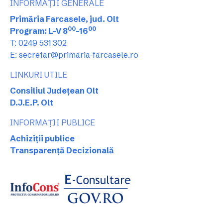
INFORMAȚII GENERALE
Primăria Farcasele, jud. Olt
00
00
Program: L-V 8
-16
T: 0249 531 302
E: secretar@primaria-farcasele.ro
LINKURI UTILE
Consiliul Județean Olt
D.J.E.P. Olt
INFORMAȚII PUBLICE
Achiziții publice
Transparență Decizională