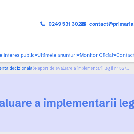
0249 531 302
contact@primaria
e interes public
Ultimele anunturi
Monitor Oficial
Contac
enta decizionala
Raport de evaluare a implementarii legii nr 52/2003
aluare a implementarii leg