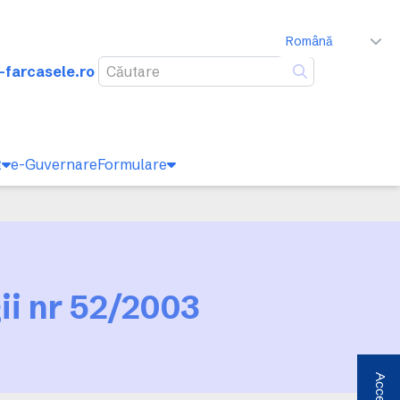
Română
-farcasele.ro
Caută
t
e-Guvernare
Formulare
ii nr 52/2003