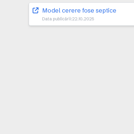
Model cerere fose septice
Data publicării:
22.10.2025