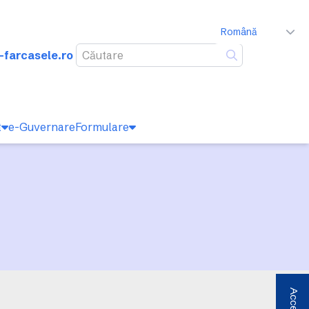
Română
-farcasele.ro
Caută
t
e-Guvernare
Formulare