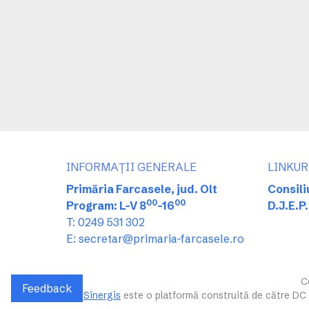
INFORMAȚII GENERALE
LINKUR
Primăria Farcasele, jud. Olt
Consili
00
00
Program: L-V 8
-16
D.J.E.P.
T: 0249 531 302
E: secretar@primaria-farcasele.ro
C
Feedback
Sinergis
este o platformă construită de către DC T