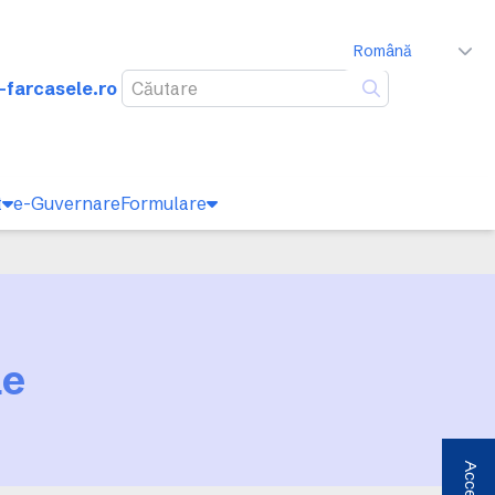
Română
-farcasele.ro
Caută
t
e-Guvernare
Formulare
le