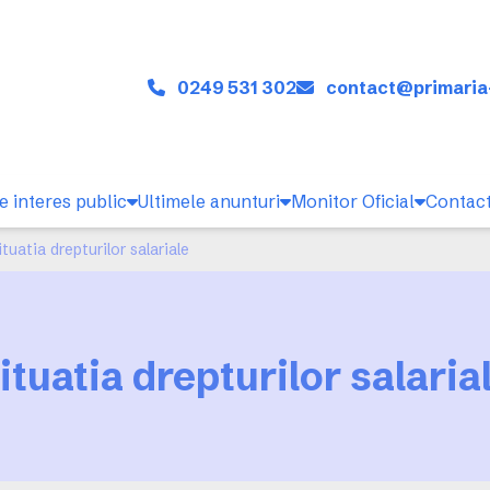
0249 531 302
contact@primaria
e interes public
Ultimele anunturi
Monitor Oficial
Contac
ituatia drepturilor salariale
ituatia drepturilor salaria