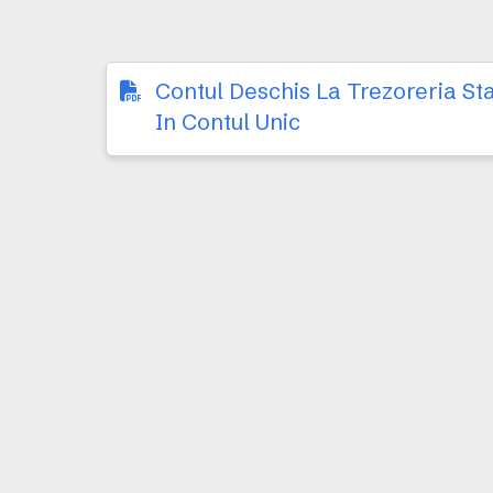
Contul Deschis La Trezoreria Sta
In Contul Unic