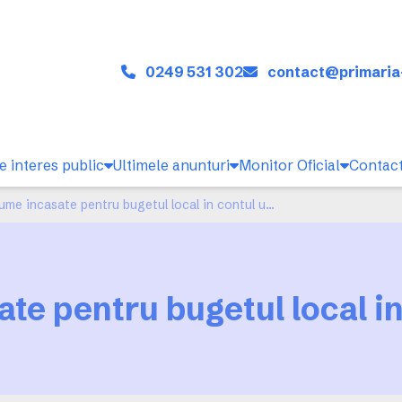
0249 531 302
contact@primaria
e interes public
Ultimele anunturi
Monitor Oficial
Contac
Sume incasate pentru bugetul local in contul unic
te pentru bugetul local in