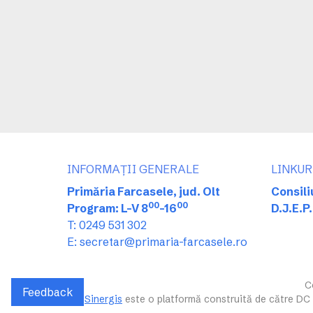
INFORMAȚII GENERALE
LINKUR
Primăria Farcasele, jud. Olt
Consili
00
00
Program: L-V 8
-16
D.J.E.P.
T: 0249 531 302
E: secretar@primaria-farcasele.ro
C
Feedback
Sinergis
este o platformă construită de către DC T