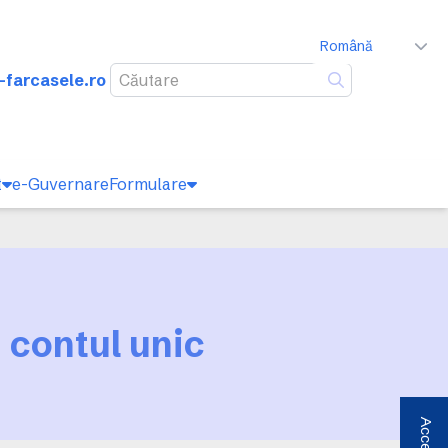
Română
-farcasele.ro
Caută
t
e-Guvernare
Formulare
 contul unic