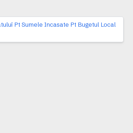
tului Pt Sumele Incasate Pt Bugetul Local