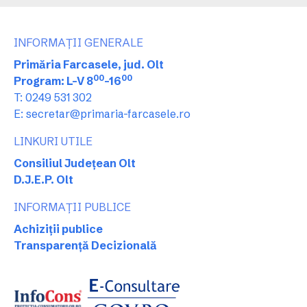
INFORMAȚII GENERALE
Primăria Farcasele, jud. Olt
00
00
Program: L-V 8
-16
T: 0249 531 302
E: secretar@primaria-farcasele.ro
LINKURI UTILE
Consiliul Județean Olt
D.J.E.P. Olt
INFORMAȚII PUBLICE
Achiziții publice
Transparență Decizională