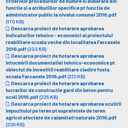
criteriilor procedurilor de numire si eliberare din
functie si a atributiilor specifice pt functia de
administrator public la nivelul comunei 2016.pdf
(170 KB)
Descarca proiect de hotarare aprobarea
indicatorilor tehnico - economici ai proiectului
reabilitare scoala veche din localitatea Farcasele
2016.pdf
(233 KB)
Descarca proiect de hotarare aprobarea
intocmirii documentatiei tehnico-economice pt
obiectul de investitii reabilitare cladire fosta
scoala Farcasele 2016.pdf
(212 KB)
Descarca proiect de hotarare aprobarea
lucrarilor de constructie gard din beton pentru
scoli 2016.pdf
(225 KB)
Descarca proiect de hotarare aprobarea scutirii
impozitului pe teren pt suprafetele de teren
agricol afectate de calamitati naturale 2016.pdf
(225 KB)