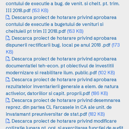
contului de executie a bug. de venit. si chelt. pt. trim.
III 2018.pdf
(153 KB)
Descarca proiect de hotarare privind aprobarea
contului de executie a bugetului de venituri si
cheltuieli pt trim II 2018.pdf
(153 KB)
Descarca proiect de hotarare privind aprobarea
dispunerii rectificarii bug. local pe anul 2018 .pdf
(173
KB)
Descarca proiect de hotarare privind aprobarea
documentatiei teh-econ. pt obiectivul de investitii
modernizare si reabilitare ilum. public.pdf
(102 KB)
Descarca proiect de hotarare privind aprobarea
rezultatelor inventarierii generale a elem. de natura
activelor, datoriilor si capit. proprii.pdf
(186 KB)
Descarca proiect de hotarare privind desemnarea
reprez. din partea CL Farcasele in CA ale unit. de
invatamant preuniversitar de stat.pdf
(182 KB)
Descarca proiect de hotarare privind modificare
cotizatie lunara pt. org. si exercitarea functiei de audit