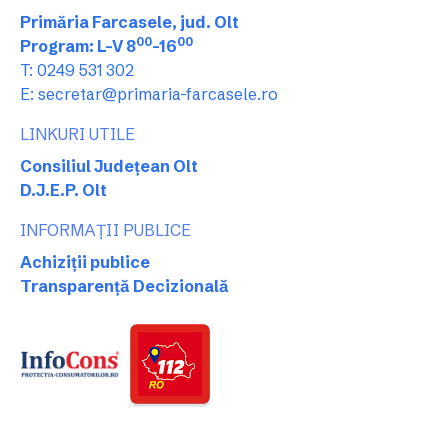
Primăria Farcasele, jud. Olt
00
00
Program: L-V 8
-16
T: 0249 531 302
E: secretar@primaria-farcasele.ro
LINKURI UTILE
Consiliul Județean Olt
D.J.E.P. Olt
INFORMAȚII PUBLICE
Achiziții publice
Transparență Decizională