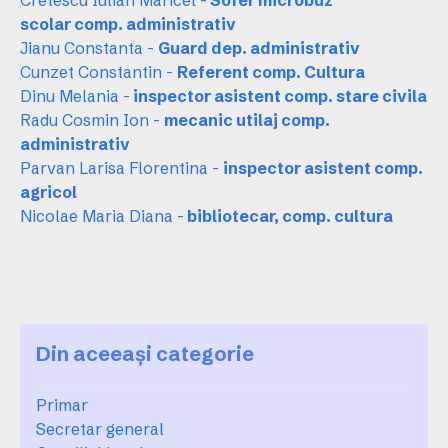
Cretescu Iulian Maricel -
Sofer microbuz
scolar comp. administrativ
Jianu Constanta -
Guard dep. administrativ
Cunzet Constantin -
Referent comp.
Cultura
Dinu Melania -
inspector asistent comp. stare civila
Radu Cosmin Ion -
mecanic utilaj comp.
administrativ
Parvan Larisa Florentina -
inspector asistent comp.
agricol
Nicolae Maria Diana -
bibliotecar, comp. cultura
Din aceeași categorie
Primar
Secretar general