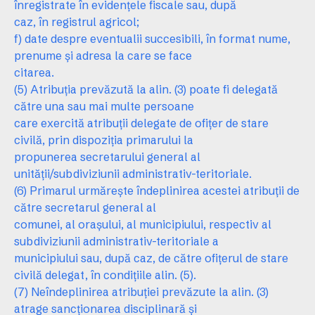
înregistrate în evidenţele fiscale sau, după
caz, în registrul agricol;
f) date despre eventualii succesibili, în format nume,
prenume şi adresa la care se face
citarea.
(5) Atribuţia prevăzută la alin. (3) poate fi delegată
către una sau mai multe persoane
care exercită atribuţii delegate de ofiţer de stare
civilă, prin dispoziţia primarului la
propunerea secretarului general al
unităţii/subdiviziunii administrativ-teritoriale.
(6) Primarul urmăreşte îndeplinirea acestei atribuţii de
către secretarul general al
comunei, al oraşului, al municipiului, respectiv al
subdiviziunii administrativ-teritoriale a
municipiului sau, după caz, de către ofiţerul de stare
civilă delegat, în condiţiile alin. (5).
(7) Neîndeplinirea atribuţiei prevăzute la alin. (3)
atrage sancţionarea disciplinară şi