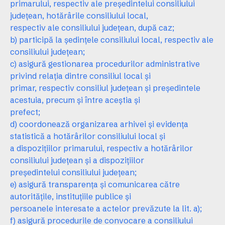
primarului, respectiv ale preşedintelui consiliului
judeţean, hotărârile consiliului local,
respectiv ale consiliului judeţean, după caz;
b) participă la şedinţele consiliului local, respectiv ale
consiliului judeţean;
c) asigură gestionarea procedurilor administrative
privind relaţia dintre consiliul local şi
primar, respectiv consiliul judeţean şi preşedintele
acestuia, precum şi între aceştia şi
prefect;
d) coordonează organizarea arhivei şi evidenţa
statistică a hotărârilor consiliului local şi
a dispoziţiilor primarului, respectiv a hotărârilor
consiliului judeţean şi a dispoziţiilor
preşedintelui consiliului judeţean;
e) asigură transparenţa şi comunicarea către
autorităţile, instituţiile publice şi
persoanele interesate a actelor prevăzute la lit. a);
f) asigură procedurile de convocare a consiliului