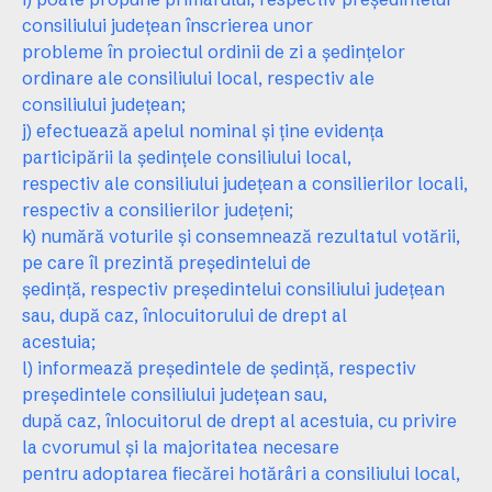
consiliului judeţean înscrierea unor
probleme în proiectul ordinii de zi a şedinţelor
ordinare ale consiliului local, respectiv ale
consiliului judeţean;
j) efectuează apelul nominal şi ţine evidenţa
participării la şedinţele consiliului local,
respectiv ale consiliului judeţean a consilierilor locali,
respectiv a consilierilor judeţeni;
k) numără voturile şi consemnează rezultatul votării,
pe care îl prezintă preşedintelui de
şedinţă, respectiv preşedintelui consiliului judeţean
sau, după caz, înlocuitorului de drept al
acestuia;
l) informează preşedintele de şedinţă, respectiv
preşedintele consiliului judeţean sau,
după caz, înlocuitorul de drept al acestuia, cu privire
la cvorumul şi la majoritatea necesare
pentru adoptarea fiecărei hotărâri a consiliului local,