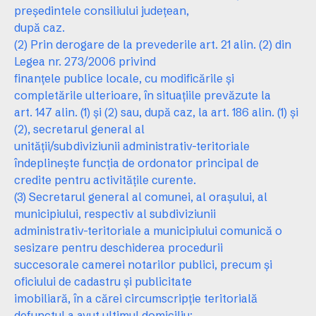
preşedintele consiliului judeţean,
după caz.
(2) Prin derogare de la prevederile art. 21 alin. (2) din
Legea nr. 273/2006 privind
finanţele publice locale, cu modificările şi
completările ulterioare, în situaţiile prevăzute la
art. 147 alin. (1) şi (2) sau, după caz, la art. 186 alin. (1) şi
(2), secretarul general al
unităţii/subdiviziunii administrativ-teritoriale
îndeplineşte funcţia de ordonator principal de
credite pentru activităţile curente.
(3) Secretarul general al comunei, al oraşului, al
municipiului, respectiv al subdiviziunii
administrativ-teritoriale a municipiului comunică o
sesizare pentru deschiderea procedurii
succesorale camerei notarilor publici, precum şi
oficiului de cadastru şi publicitate
imobiliară, în a cărei circumscripţie teritorială
defunctul a avut ultimul domiciliu: