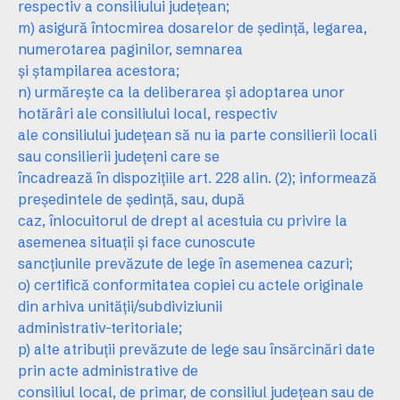
respectiv a consiliului judeţean;
m) asigură întocmirea dosarelor de şedinţă, legarea,
numerotarea paginilor, semnarea
şi ştampilarea acestora;
n) urmăreşte ca la deliberarea şi adoptarea unor
hotărâri ale consiliului local, respectiv
ale consiliului judeţean să nu ia parte consilierii locali
sau consilierii judeţeni care se
încadrează în dispoziţiile art. 228 alin. (2); informează
preşedintele de şedinţă, sau, după
caz, înlocuitorul de drept al acestuia cu privire la
asemenea situaţii şi face cunoscute
sancţiunile prevăzute de lege în asemenea cazuri;
o) certifică conformitatea copiei cu actele originale
din arhiva unităţii/subdiviziunii
administrativ-teritoriale;
p) alte atribuţii prevăzute de lege sau însărcinări date
prin acte administrative de
consiliul local, de primar, de consiliul judeţean sau de