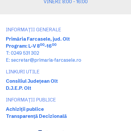
VINERI: 8:00 - 16:00
INFORMAȚII GENERALE
Primăria Farcasele, jud. Olt
00
00
Program: L-V 8
-16
T: 0249 531 302
E: secretar@primaria-farcasele.ro
LINKURI UTILE
Consiliul Județean Olt
D.J.E.P. Olt
INFORMAȚII PUBLICE
Achiziții publice
Transparență Decizională