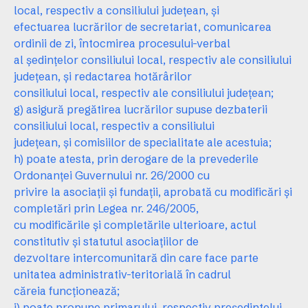
local, respectiv a consiliului judeţean, şi
efectuarea lucrărilor de secretariat, comunicarea
ordinii de zi, întocmirea procesului-verbal
al şedinţelor consiliului local, respectiv ale consiliului
judeţean, şi redactarea hotărârilor
consiliului local, respectiv ale consiliului judeţean;
g) asigură pregătirea lucrărilor supuse dezbaterii
consiliului local, respectiv a consiliului
judeţean, şi comisiilor de specialitate ale acestuia;
h) poate atesta, prin derogare de la prevederile
Ordonanţei Guvernului nr. 26/2000 cu
privire la asociaţii şi fundaţii, aprobată cu modificări şi
completări prin Legea nr. 246/2005,
cu modificările şi completările ulterioare, actul
constitutiv şi statutul asociaţiilor de
dezvoltare intercomunitară din care face parte
unitatea administrativ-teritorială în cadrul
căreia funcţionează;
i) poate propune primarului, respectiv preşedintelui