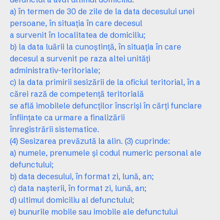
a) în termen de 30 de zile de la data decesului unei
persoane, în situaţia în care decesul
a survenit în localitatea de domiciliu;
b) la data luării la cunoştinţă, în situaţia în care
decesul a survenit pe raza altei unităţi
administrativ-teritoriale;
c) la data primirii sesizării de la oficiul teritorial, în a
cărei rază de competenţă teritorială
se află imobilele defuncţilor înscrişi în cărţi funciare
înfiinţate ca urmare a finalizării
înregistrării sistematice.
(4) Sesizarea prevăzută la alin. (3) cuprinde:
a) numele, prenumele şi codul numeric personal ale
defunctului;
b) data decesului, în format zi, lună, an;
c) data naşterii, în format zi, lună, an;
d) ultimul domiciliu al defunctului;
e) bunurile mobile sau imobile ale defunctului