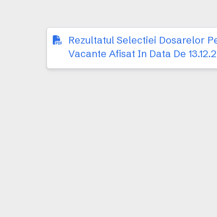
Rezultatul Selectiei Dosarelor 
Vacante Afisat In Data De 13.12.