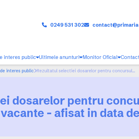
0249 531 302
contact@primaria
e interes public
Ultimele anunturi
Monitor Oficial
Contac
de interes public
Rezultatul selectiei dosarelor pentru concursul de ocupare a posturilor vacante - afisat in data de 13.12.2018
iei dosarelor pentru conc
 vacante - afisat in data de