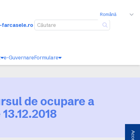
Română
-farcasele.ro
Caută
t
e-Guvernare
Formulare
ursul de ocupare a
 13.12.2018