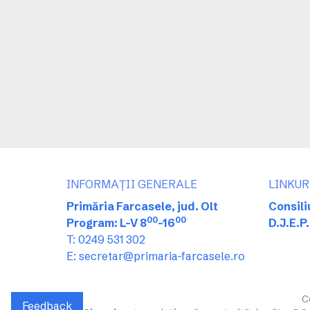
INFORMAȚII GENERALE
LINKUR
Primăria Farcasele, jud. Olt
Consili
00
00
Program: L-V 8
-16
D.J.E.P.
T: 0249 531 302
E: secretar@primaria-farcasele.ro
C
Feedback