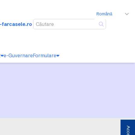
Română
-farcasele.ro
Caută
t
e-Guvernare
Formulare