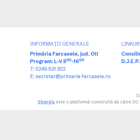
INFORMAȚII GENERALE
LINKUR
Primăria Farcasele, jud. Olt
Consili
00
00
Program: L-V 8
-16
D.J.E.P.
T: 0249 531 302
E: secretar@primaria-farcasele.ro
C
Sinergis
este o platformă construită de către DC T