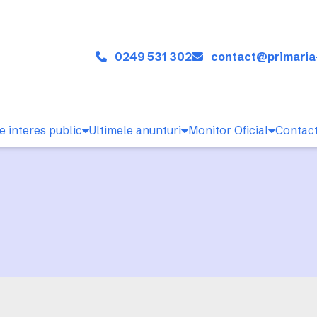
0249 531 302
contact@primaria
e interes public
Ultimele anunturi
Monitor Oficial
Contac